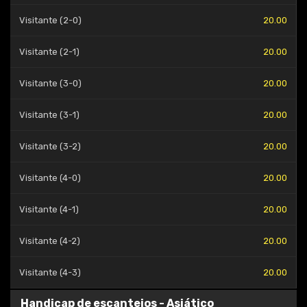
Visitante (2-0)
20.00
Visitante (2-1)
20.00
Visitante (3-0)
20.00
Visitante (3-1)
20.00
Visitante (3-2)
20.00
Visitante (4-0)
20.00
Visitante (4-1)
20.00
Visitante (4-2)
20.00
Visitante (4-3)
20.00
Handicap de escanteios - Asiático