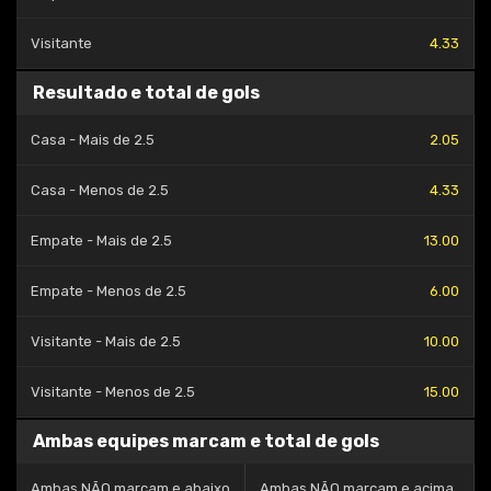
Visitante
4.33
Resultado e total de gols
Casa - Mais de 2.5
2.05
Casa - Menos de 2.5
4.33
Empate - Mais de 2.5
13.00
Empate - Menos de 2.5
6.00
Visitante - Mais de 2.5
10.00
Visitante - Menos de 2.5
15.00
Ambas equipes marcam e total de gols
Ambas NÃO marcam e abaixo
Ambas NÃO marcam e acima