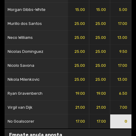
Morgan Gibbs-White
15.00
15.00
5.00
Murillo dos Santos
25.00
25.00
17.00
Neco Williams
25.00
25.00
13.00
Nicolas Dominguez
25.00
25.00
9.50
Nicolo Savona
25.00
25.00
17.00
Nikola Milenkovic
25.00
25.00
13.00
Ryan Gravenberch
19.00
19.00
6.50
Virgil van Dijk
21.00
21.00
7.00
No Goalscorer
17.00
17.00
0
Empate anula aposta