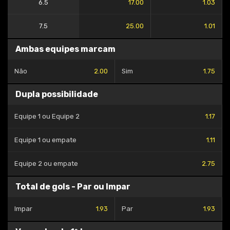
6.5
17.00
1.03
7.5
25.00
1.01
Ambas equipes marcam
Não
2.00
Sim
1.75
Dupla possibilidade
Equipe 1 ou Equipe 2
1.17
Equipe 1 ou empate
1.11
Equipe 2 ou empate
2.75
Total de gols - Par ou Impar
Impar
1.93
Par
1.93