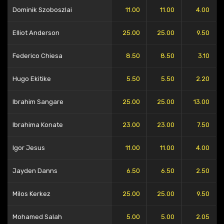
Dominik Szoboszlai
11.00
11.00
4.00
Elliot Anderson
25.00
25.00
9.50
Federico Chiesa
8.50
8.50
3.10
Hugo Ekitike
5.50
5.50
2.20
Ibrahim Sangare
25.00
25.00
13.00
Ibrahima Konate
23.00
23.00
7.50
Igor Jesus
11.00
11.00
4.00
Jayden Danns
6.50
6.50
2.50
Milos Kerkez
25.00
25.00
9.50
Mohamed Salah
5.00
5.00
2.05