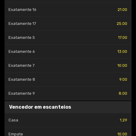
Exatamente 16
21.00
Exatamente 17
25.00
Exatamente 5
17.00
Exatamente 6
13.00
Exatamente 7
10.00
Exatamente 8
9.00
Exatamente 9
8.00
Vencedor em escanteios
Casa
1.29
Empate
10.00