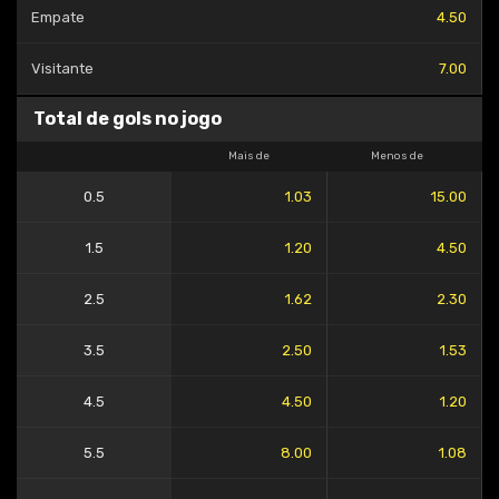
Empate
4.50
Visitante
7.00
Total de gols no jogo
Mais de
Menos de
0.5
1.03
15.00
1.5
1.20
4.50
2.5
1.62
2.30
3.5
2.50
1.53
4.5
4.50
1.20
5.5
8.00
1.08