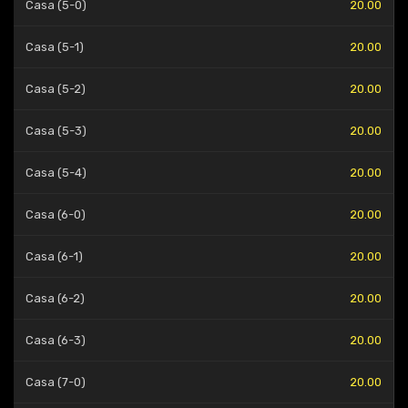
Casa (5-0)
20.00
Casa (5-1)
20.00
Casa (5-2)
20.00
Casa (5-3)
20.00
Casa (5-4)
20.00
Casa (6-0)
20.00
Casa (6-1)
20.00
Casa (6-2)
20.00
Casa (6-3)
20.00
Casa (7-0)
20.00