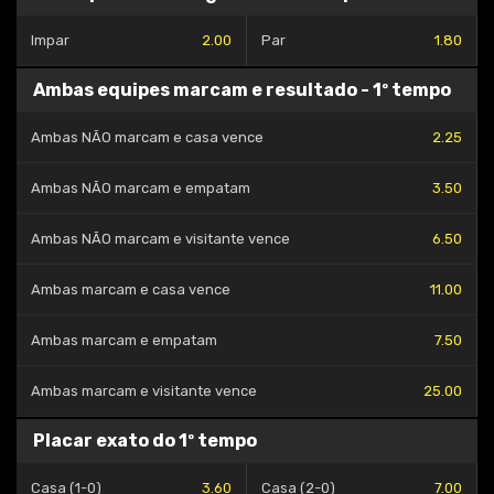
Impar
2.00
Par
1.80
Ambas equipes marcam e resultado - 1º tempo
Ambas NÃO marcam e casa vence
2.25
Ambas NÃO marcam e empatam
3.50
Ambas NÃO marcam e visitante vence
6.50
Ambas marcam e casa vence
11.00
Ambas marcam e empatam
7.50
Ambas marcam e visitante vence
25.00
Placar exato do 1º tempo
Casa (1-0)
3.60
Casa (2-0)
7.00