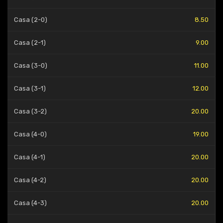
Casa (2-0)
8.50
Casa (2-1)
9.00
Casa (3-0)
11.00
Casa (3-1)
12.00
Casa (3-2)
20.00
Casa (4-0)
19.00
Casa (4-1)
20.00
Casa (4-2)
20.00
Casa (4-3)
20.00