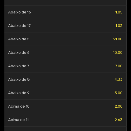
Abaixo de 16
1.05
Abaixo de 17
1.03
Abaixo de 5
21.00
Abaixo de 6
13.00
Abaixo de 7
7.00
Abaixo de 8
4.33
Abaixo de 9
3.00
Acima de 10
2.00
Acima de 11
2.63