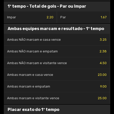
1º tempo - Total de gols - Par ou Impar
Impar
2.20
Par
1.67
Ambas equipes marcam e resultado - 1º tempo
Ambas NÃO marcam e casa vence
3.25
Ambas NÃO marcam e empatam
2.38
Ambas NÃO marcam e visitante vence
4.50
Ambas marcam e casa vence
23.00
Ambas marcam e empatam
9.00
Ambas marcam e visitante vence
25.00
Placar exato do 1º tempo