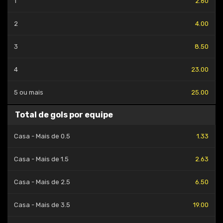
1
2.60
2
4.00
3
8.50
4
23.00
5 ou mais
25.00
Total de gols por equipe
Casa - Mais de 0.5
1.33
Casa - Mais de 1.5
2.63
Casa - Mais de 2.5
6.50
Casa - Mais de 3.5
19.00