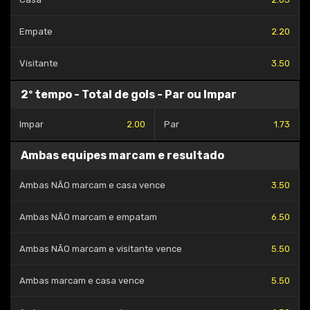
Empate
2.20
Visitante
3.50
2º tempo - Total de gols - Par ou Impar
Impar
2.00
Par
1.73
Ambas equipes marcam e resultado
Ambas NÃO marcam e casa vence
3.50
Ambas NÃO marcam e empatam
6.50
Ambas NÃO marcam e visitante vence
5.50
Ambas marcam e casa vence
5.50