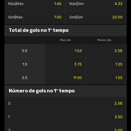
Não|Não
1.40
Não|Sim
4.33
Sim|Não
7.00
Sim|Sim
23.00
Total de gols no 1º tempo
Mais de
Menos de
0.5
1.53
2.38
1.5
3.75
1.25
2.5
11.00
1.05
Número de gols no 1º tempo
0
2.38
1
2.50
2
5.00