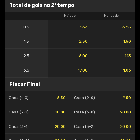
Total de gols no 2º tempo
Mais de
Menos de
0.5
1.33
3.25
1.5
2.50
1.50
2.5
6.00
1.13
3.5
17.00
1.03
Placar Final
Casa (1-0)
6.50
Casa (2-0)
9.50
Casa (2-1)
10.00
Casa (3-0)
20.00
Casa (3-1)
20.00
Casa (3-2)
20.00