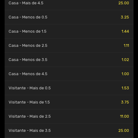
Casa - Mais de 4.5
25.00
Casa - Menos de 0.5
3.25
Casa - Menos de 1.5
1.44
Casa - Menos de 2.5
1.11
Casa - Menos de 3.5
1.02
Casa - Menos de 4.5
1.00
Visitante - Mais de 0.5
1.53
Visitante - Mais de 1.5
3.75
Visitante - Mais de 2.5
11.00
Visitante - Mais de 3.5
25.00