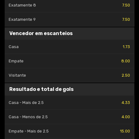
Exatamente 8
7.50
Exatamente 9
7.50
Vencedor em escanteios
Casa
1.73
Empate
8.00
Visitante
2.50
Resultado e total de gols
Casa - Mais de 2.5
4.33
Casa - Menos de 2.5
4.00
Empate - Mais de 2.5
15.00