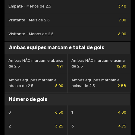
Empate - Menos de 2.5
3.40
Visitante - Mais de 2.5
7.00
Visitante - Menos de 2.5
6.00
Ambas equipes marcam e total de gols
Ambas NÃO marcam e abaixo
Ambas NÃO marcam e acima
de 2.5
1.91
de 2.5
12.00
Ambas equipes marcam e
Ambas equipes marcam e
abaixo de 2.5
6.00
acima de 2.5
2.88
Número de gols
0
6.50
1
4.00
2
3.25
3
4.75