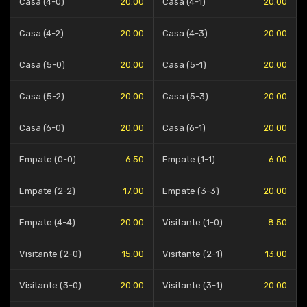
Casa (4-0)
20.00
Casa (4-1)
20.00
Casa (4-2)
20.00
Casa (4-3)
20.00
Casa (5-0)
20.00
Casa (5-1)
20.00
Casa (5-2)
20.00
Casa (5-3)
20.00
Casa (6-0)
20.00
Casa (6-1)
20.00
Empate (0-0)
6.50
Empate (1-1)
6.00
Empate (2-2)
17.00
Empate (3-3)
20.00
Empate (4-4)
20.00
Visitante (1-0)
8.50
Visitante (2-0)
15.00
Visitante (2-1)
13.00
Visitante (3-0)
20.00
Visitante (3-1)
20.00