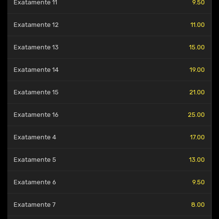
Exatamente 11
9.50
Exatamente 12
11.00
Exatamente 13
15.00
Exatamente 14
19.00
Exatamente 15
21.00
Exatamente 16
25.00
Exatamente 4
17.00
Exatamente 5
13.00
Exatamente 6
9.50
Exatamente 7
8.00