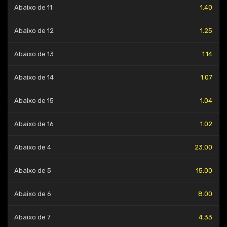
Abaixo de 11
1.40
Abaixo de 12
1.25
Abaixo de 13
1.14
Abaixo de 14
1.07
Abaixo de 15
1.04
Abaixo de 16
1.02
Abaixo de 4
23.00
Abaixo de 5
15.00
Abaixo de 6
8.00
Abaixo de 7
4.33