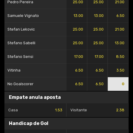
Pedro Pereira
25.00
25.00
21.00
Samuele Vignato
13.00
13.00
6.50
Stefan Lekovic
25.00
25.00
21.00
Stefano Sabelli
25.00
25.00
13.00
Stefano Sensi
17.00
17.00
8.50
Vitinha
6.50
6.50
3.50
No Goalscorer
6.50
6.50
0
Empate anula aposta
Casa
1.53
Visitante
2.38
Handicap de Gol