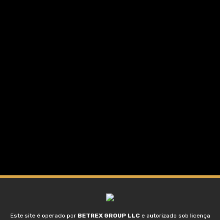
Este site é operado por
BETREX GROUP LLC
e autorizado sob licença