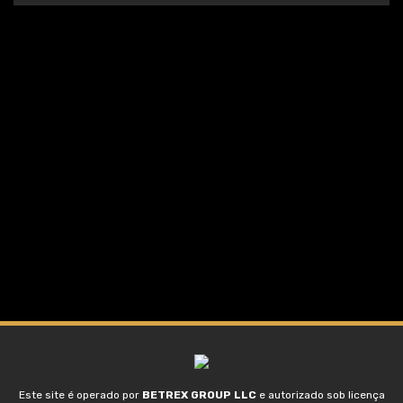
Este site é operado por
BETREX GROUP LLC
e autorizado sob licença