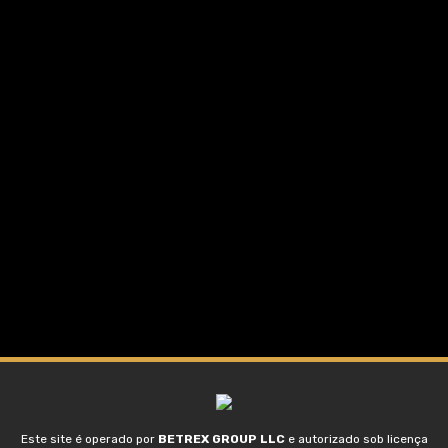
Este site é operado por
BETREX GROUP LLC
e autorizado sob licença