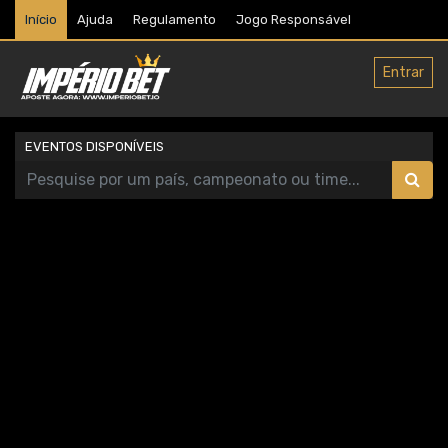
Início
Ajuda
Regulamento
Jogo Responsável
Entrar
EVENTOS DISPONÍVEIS