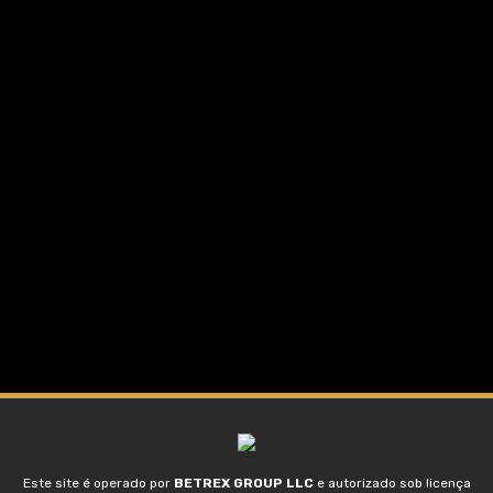
Este site é operado por
BETREX GROUP LLC
e autorizado sob licença