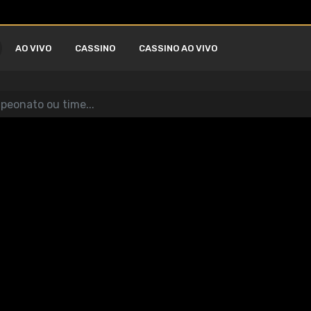
AO VIVO
CASSINO
CASSINO AO VIVO