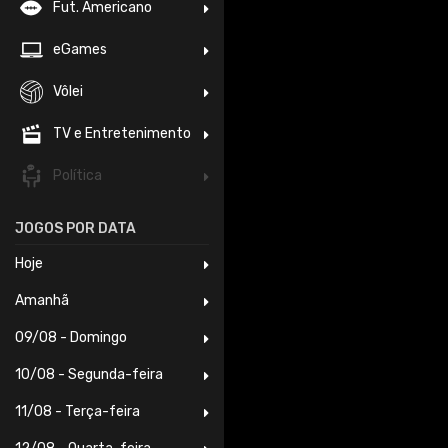
Fut. Americano
eGames
Vôlei
TV e Entretenimento
Política
JOGOS POR DATA
Hoje
Amanhã
09/08 - Domingo
10/08 - Segunda-feira
11/08 - Terça-feira