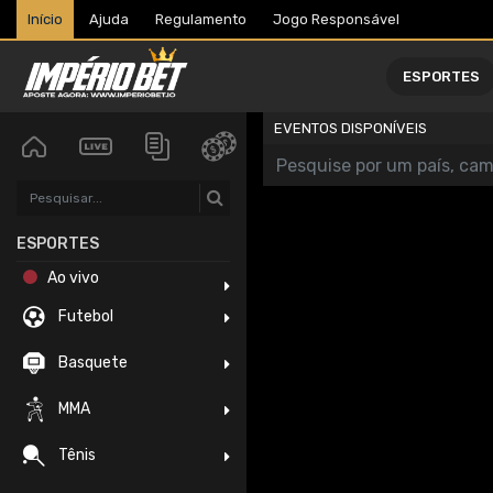
Início
Ajuda
Regulamento
Jogo Responsável
ESPORTES
EVENTOS DISPONÍVEIS
ESPORTES
Ao vivo
Futebol
Basquete
MMA
Tênis